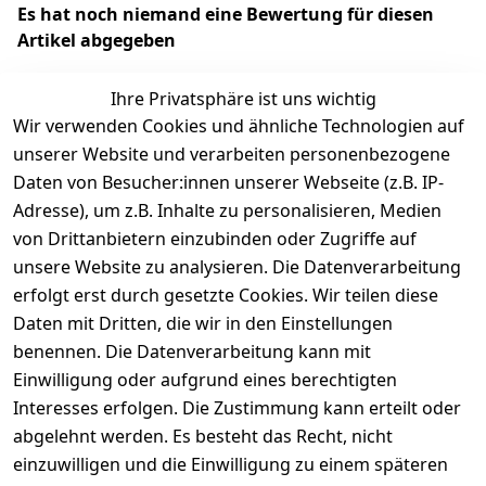
Es hat noch niemand eine Bewertung für diesen
Artikel abgegeben
Ihre Privatsphäre ist uns wichtig
Wir verwenden Cookies und ähnliche Technologien auf
EU-Verantwortliche Person - klicken Sie für Details
unserer Website und verarbeiten personenbezogene
Daten von Besucher:innen unserer Webseite (z.B. IP-
Adresse), um z.B. Inhalte zu personalisieren, Medien
von Drittanbietern einzubinden oder Zugriffe auf
unsere Website zu analysieren. Die Datenverarbeitung
erfolgt erst durch gesetzte Cookies. Wir teilen diese
Daten mit Dritten, die wir in den Einstellungen
benennen. Die Datenverarbeitung kann mit
Einwilligung oder aufgrund eines berechtigten
Interesses erfolgen. Die Zustimmung kann erteilt oder
Rechtliches
Services
Zahlungsm
Versanddie
abgelehnt werden. Es besteht das Recht, nicht
öglichkeite
nstleister
AGB
Kontakt
n
einzuwilligen und die Einwilligung zu einem späteren
Österreichis
Impressum
Registrieren