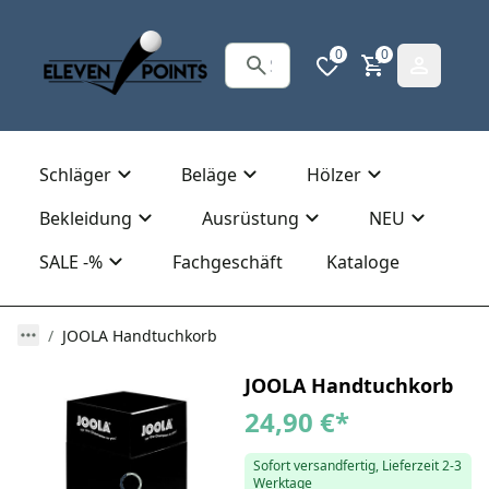
0
0
Schläger
Beläge
Hölzer
Bekleidung
Ausrüstung
NEU
SALE -%
Fachgeschäft
Kataloge
JOOLA Handtuchkorb
JOOLA Handtuchkorb
24,90 €
*
Sofort versandfertig, Lieferzeit 2-3
Werktage