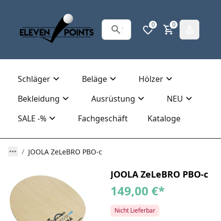
0
0
Schläger
Beläge
Hölzer
Bekleidung
Ausrüstung
NEU
SALE -%
Fachgeschäft
Kataloge
JOOLA ZeLeBRO PBO-c
JOOLA ZeLeBRO PBO-c
149,00 €
*
Nicht Lieferbar