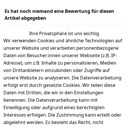
Es hat noch niemand eine Bewertung für diesen
Artikel abgegeben
Ihre Privatsphäre ist uns wichtig
Wir verwenden Cookies und ähnliche Technologien auf
EU-Verantwortliche Person - klicken Sie für Details
unserer Website und verarbeiten personenbezogene
Daten von Besucher:innen unserer Webseite (z.B. IP-
Adresse), um z.B. Inhalte zu personalisieren, Medien
von Drittanbietern einzubinden oder Zugriffe auf
unsere Website zu analysieren. Die Datenverarbeitung
erfolgt erst durch gesetzte Cookies. Wir teilen diese
Daten mit Dritten, die wir in den Einstellungen
benennen. Die Datenverarbeitung kann mit
Einwilligung oder aufgrund eines berechtigten
Interesses erfolgen. Die Zustimmung kann erteilt oder
Rechtliches
Services
Zahlungsm
Versanddie
abgelehnt werden. Es besteht das Recht, nicht
öglichkeite
nstleister
AGB
Kontakt