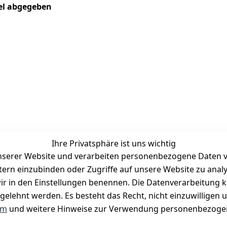
kel abgegeben
Ihre Privatsphäre ist uns wichtig
serer Website und verarbeiten personenbezogene Daten vo
etern einzubinden oder Zugriffe auf unsere Website zu anal
Zahlungsmöglichkeiten
e wir in den Einstellungen benennen. Die Datenverarbeitung 
Vorkasse
gelehnt werden. Es besteht das Recht, nicht einzuwilligen 
PayPal
um
und weitere Hinweise zur Verwendung personenbezogen
Visa