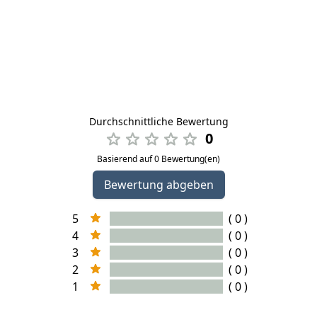
Durchschnittliche Bewertung
0
Basierend auf 0 Bewertung(en)
Bewertung abgeben
5
( 0 )
4
( 0 )
3
( 0 )
2
( 0 )
1
( 0 )