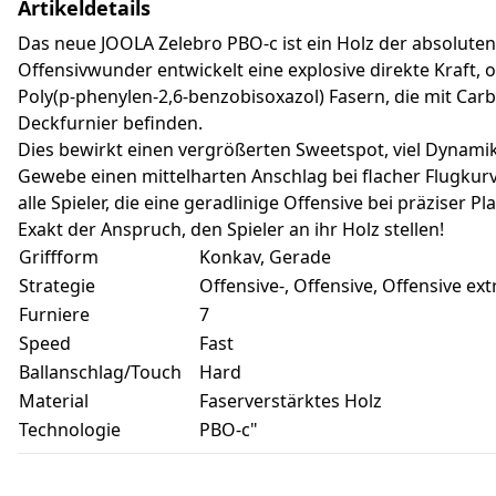
Artikeldetails
Das neue JOOLA Zelebro PBO-c ist ein Holz der absoluten
Offensivwunder entwickelt eine explosive direkte Kraft,
Poly(p-phenylen-2,6-benzobisoxazol) Fasern, die mit Ca
Deckfurnier befinden.
Dies bewirkt einen vergrößerten Sweetspot, viel Dynam
Gewebe einen mittelharten Anschlag bei flacher Flugkur
alle Spieler, die eine geradlinige Offensive bei präziser P
Exakt der Anspruch, den Spieler an ihr Holz stellen!
Griffform
Konkav, Gerade
Strategie
Offensive-, Offensive, Offensive ex
Furniere
7
Speed
Fast
Ballanschlag/Touch
Hard
Material
Faserverstärktes Holz
Technologie
PBO-c"