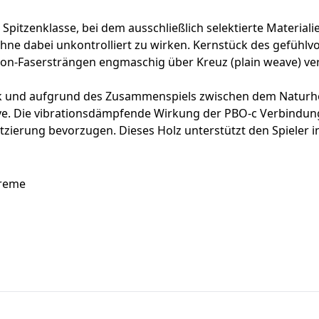
 Spitzenklasse, bei dem ausschließlich selektierte Materia
 ohne dabei unkontrolliert zu wirken. Kernstück des gefühl
rbon-Fasersträngen engmaschig über Kreuz (plain weave) v
ik und aufgrund des Zusammenspiels zwischen dem Naturhol
ve. Die vibrationsdämpfende Wirkung der PBO-c Verbindung
latzierung bevorzugen. Dieses Holz unterstützt den Spieler in
treme