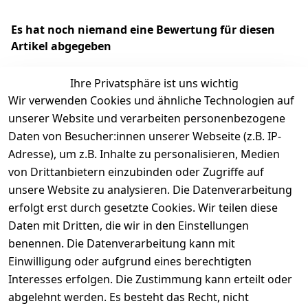
Es hat noch niemand eine Bewertung für diesen
Artikel abgegeben
Ihre Privatsphäre ist uns wichtig
Wir verwenden Cookies und ähnliche Technologien auf
EU-Verantwortliche Person - klicken Sie für Details
unserer Website und verarbeiten personenbezogene
Daten von Besucher:innen unserer Webseite (z.B. IP-
Adresse), um z.B. Inhalte zu personalisieren, Medien
von Drittanbietern einzubinden oder Zugriffe auf
unsere Website zu analysieren. Die Datenverarbeitung
erfolgt erst durch gesetzte Cookies. Wir teilen diese
Daten mit Dritten, die wir in den Einstellungen
benennen. Die Datenverarbeitung kann mit
Einwilligung oder aufgrund eines berechtigten
Interesses erfolgen. Die Zustimmung kann erteilt oder
Rechtliches
Services
Zahlungsm
Versanddie
abgelehnt werden. Es besteht das Recht, nicht
öglichkeite
nstleister
AGB
Kontakt