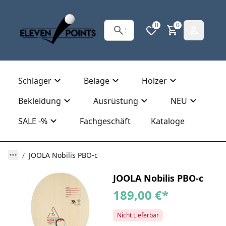
0
0
Schläger
Beläge
Hölzer
Bekleidung
Ausrüstung
NEU
SALE -%
Fachgeschäft
Kataloge
JOOLA Nobilis PBO-c
JOOLA Nobilis PBO-c
189,00 €
*
Nicht Lieferbar