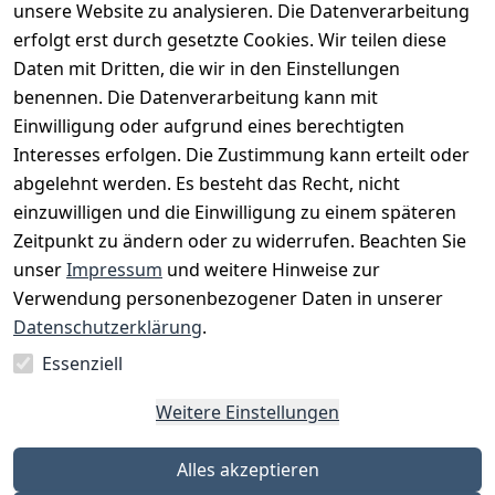
unsere Website zu analysieren. Die Datenverarbeitung
Artikel durchsuchen
erfolgt erst durch gesetzte Cookies. Wir teilen diese
Daten mit Dritten, die wir in den Einstellungen
benennen. Die Datenverarbeitung kann mit
Einwilligung oder aufgrund eines berechtigten
Interesses erfolgen. Die Zustimmung kann erteilt oder
Rechtliches
Services
Zahlungsm
Versanddie
abgelehnt werden. Es besteht das Recht, nicht
öglichkeite
nstleister
AGB
Kontakt
n
einzuwilligen und die Einwilligung zu einem späteren
Österreichis
Impressum
Registrieren
Zeitpunkt zu ändern oder zu widerrufen. Beachten Sie
Vorkasse
Post
Datenschutze
Katalog
unser
Impressum
und weitere Hinweise zur
PayPal
rklärung
Verwendung personenbezogener Daten in unserer
Visa
Barrierefreihe
Datenschutzerklärung
.
Mastercard
itserklärung
Essenziell
Widerrufsrec
Weitere Einstellungen
ht
Alles akzeptieren