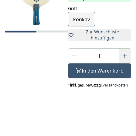
Griff
konkav
Zur Wunschliste
hinzufügen
In den Warenkorb
*
inkl. ges. MwSt
zzgl.
Versandkosten