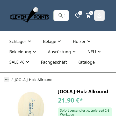
0
0
Schläger
Beläge
Hölzer
Bekleidung
Ausrüstung
NEU
SALE -%
Fachgeschäft
Kataloge
JOOLA J-Holz Allround
JOOLA J-Holz Allround
21,90 €
*
Sofort versandfertig, Lieferzeit 2-3
Werktage