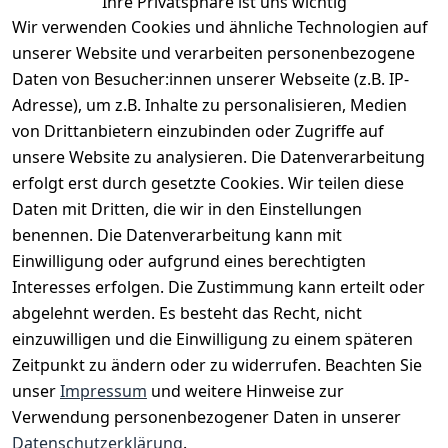
Ihre Privatsphäre ist uns wichtig
Wir verwenden Cookies und ähnliche Technologien auf
EU-Verantwortliche Person - klicken Sie für Details
unserer Website und verarbeiten personenbezogene
Daten von Besucher:innen unserer Webseite (z.B. IP-
Adresse), um z.B. Inhalte zu personalisieren, Medien
von Drittanbietern einzubinden oder Zugriffe auf
unsere Website zu analysieren. Die Datenverarbeitung
erfolgt erst durch gesetzte Cookies. Wir teilen diese
Daten mit Dritten, die wir in den Einstellungen
benennen. Die Datenverarbeitung kann mit
Einwilligung oder aufgrund eines berechtigten
Interesses erfolgen. Die Zustimmung kann erteilt oder
Rechtliches
Services
Zahlungsm
Versanddie
abgelehnt werden. Es besteht das Recht, nicht
öglichkeite
nstleister
AGB
Kontakt
n
einzuwilligen und die Einwilligung zu einem späteren
Österreichis
Impressum
Registrieren
Zeitpunkt zu ändern oder zu widerrufen. Beachten Sie
Vorkasse
Post
Datenschutze
Katalog
unser
Impressum
und weitere Hinweise zur
PayPal
rklärung
Verwendung personenbezogener Daten in unserer
Visa
Barrierefreihe
Datenschutzerklärung
.