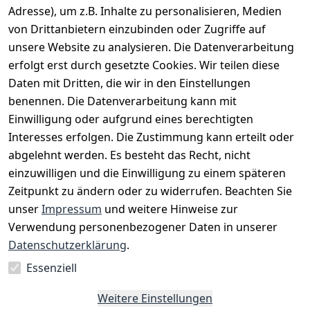
Adresse), um z.B. Inhalte zu personalisieren, Medien
Keine Sorge. Sie können nach Ihrer Bestellung ein
von Drittanbietern einzubinden oder Zugriffe auf
Konto erstellen!
unsere Website zu analysieren. Die Datenverarbeitung
erfolgt erst durch gesetzte Cookies. Wir teilen diese
Daten mit Dritten, die wir in den Einstellungen
benennen. Die Datenverarbeitung kann mit
Einwilligung oder aufgrund eines berechtigten
Interesses erfolgen. Die Zustimmung kann erteilt oder
Rechtliches
Services
Zahlungsm
Versanddie
abgelehnt werden. Es besteht das Recht, nicht
öglichkeite
nstleister
AGB
Kontakt
n
einzuwilligen und die Einwilligung zu einem späteren
Österreichis
Impressum
Registrieren
Zeitpunkt zu ändern oder zu widerrufen. Beachten Sie
Vorkasse
Post
Datenschutze
Katalog
unser
Impressum
und weitere Hinweise zur
PayPal
rklärung
Verwendung personenbezogener Daten in unserer
Visa
Barrierefreihe
Datenschutzerklärung
.
Mastercard
itserklärung
Essenziell
Widerrufsrec
Weitere Einstellungen
ht