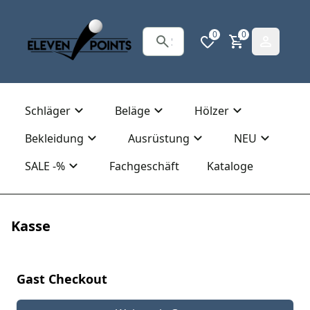
0
0
Schläger
Beläge
Hölzer
Bekleidung
Ausrüstung
NEU
SALE -%
Fachgeschäft
Kataloge
Kasse
Gast Checkout