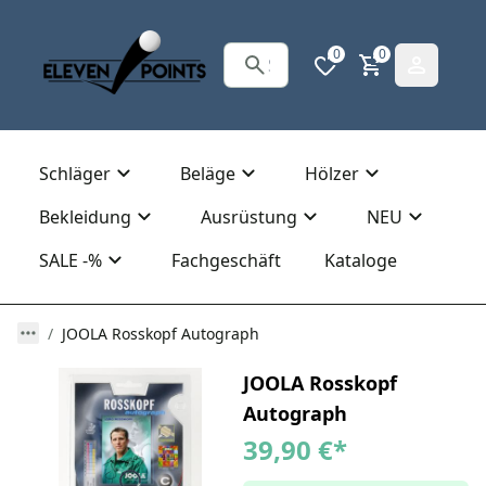
0
0
Schläger
Beläge
Hölzer
Bekleidung
Ausrüstung
NEU
SALE -%
Fachgeschäft
Kataloge
JOOLA Rosskopf Autograph
JOOLA Rosskopf
Autograph
39,90 €
*