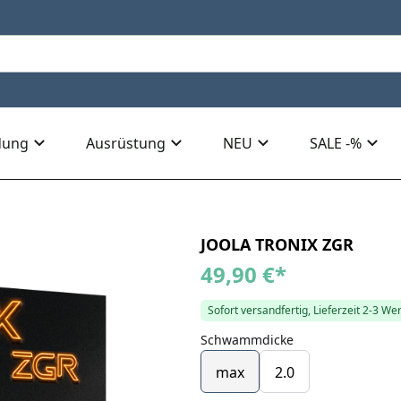
dung
Ausrüstung
NEU
SALE -%
JOOLA TRONIX ZGR
49,90 €
*
Sofort versandfertig, Lieferzeit 2-3 We
Schwammdicke
max
2.0