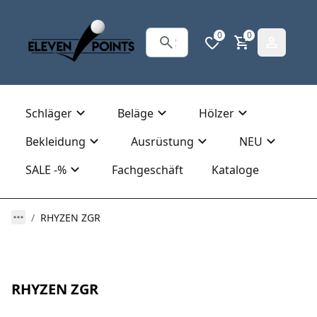
0
0
Schläger
Beläge
Hölzer
Bekleidung
Ausrüstung
NEU
SALE -%
Fachgeschäft
Kataloge
RHYZEN ZGR
RHYZEN ZGR