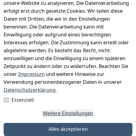
unsere Website zu analysieren. Die Datenverarbeitung
Artikel durchsuchen
erfolgt erst durch gesetzte Cookies. Wir teilen diese
Daten mit Dritten, die wir in den Einstellungen
benennen. Die Datenverarbeitung kann mit
Einwilligung oder aufgrund eines berechtigten
Interesses erfolgen. Die Zustimmung kann erteilt oder
Rechtliches
Services
Zahlungsm
Versanddie
abgelehnt werden. Es besteht das Recht, nicht
öglichkeite
nstleister
AGB
Kontakt
n
einzuwilligen und die Einwilligung zu einem späteren
Österreichis
Impressum
Registrieren
Zeitpunkt zu ändern oder zu widerrufen. Beachten Sie
Vorkasse
Post
Datenschutze
Katalog
unser
Impressum
und weitere Hinweise zur
PayPal
rklärung
Verwendung personenbezogener Daten in unserer
Visa
Barrierefreihe
Datenschutzerklärung
.
Mastercard
itserklärung
Essenziell
Widerrufsrec
Weitere Einstellungen
ht
Alles akzeptieren