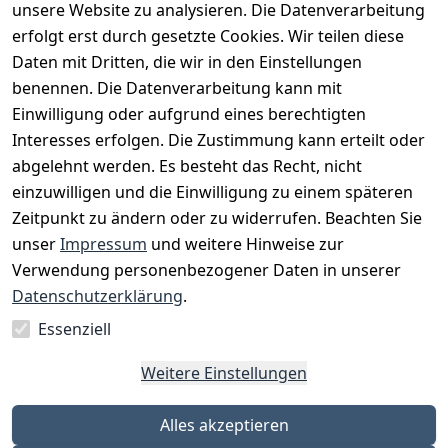
unsere Website zu analysieren. Die Datenverarbeitung
Artikel durchsuchen
erfolgt erst durch gesetzte Cookies. Wir teilen diese
Daten mit Dritten, die wir in den Einstellungen
benennen. Die Datenverarbeitung kann mit
Einwilligung oder aufgrund eines berechtigten
Interesses erfolgen. Die Zustimmung kann erteilt oder
Rechtliches
Services
Zahlungsm
Versanddie
abgelehnt werden. Es besteht das Recht, nicht
öglichkeite
nstleister
AGB
Kontakt
n
einzuwilligen und die Einwilligung zu einem späteren
Österreichis
Impressum
Registrieren
Zeitpunkt zu ändern oder zu widerrufen. Beachten Sie
Vorkasse
Post
Datenschutze
Katalog
unser
Impressum
und weitere Hinweise zur
PayPal
rklärung
Verwendung personenbezogener Daten in unserer
Visa
Barrierefreihe
Datenschutzerklärung
.
Mastercard
itserklärung
Essenziell
Widerrufsrec
Weitere Einstellungen
ht
Alles akzeptieren