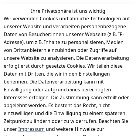
Ihre Privatsphäre ist uns wichtig
Wir verwenden Cookies und ähnliche Technologien auf
EU-Verantwortliche Person - klicken Sie für Details
unserer Website und verarbeiten personenbezogene
Daten von Besucher:innen unserer Webseite (z.B. IP-
Adresse), um z.B. Inhalte zu personalisieren, Medien
von Drittanbietern einzubinden oder Zugriffe auf
unsere Website zu analysieren. Die Datenverarbeitung
erfolgt erst durch gesetzte Cookies. Wir teilen diese
Daten mit Dritten, die wir in den Einstellungen
benennen. Die Datenverarbeitung kann mit
Einwilligung oder aufgrund eines berechtigten
Interesses erfolgen. Die Zustimmung kann erteilt oder
Rechtliches
Services
Zahlungsm
Versanddie
abgelehnt werden. Es besteht das Recht, nicht
öglichkeite
nstleister
AGB
Kontakt
n
einzuwilligen und die Einwilligung zu einem späteren
Österreichis
Impressum
Registrieren
Zeitpunkt zu ändern oder zu widerrufen. Beachten Sie
Vorkasse
Post
Datenschutze
Katalog
unser
Impressum
und weitere Hinweise zur
PayPal
rklärung