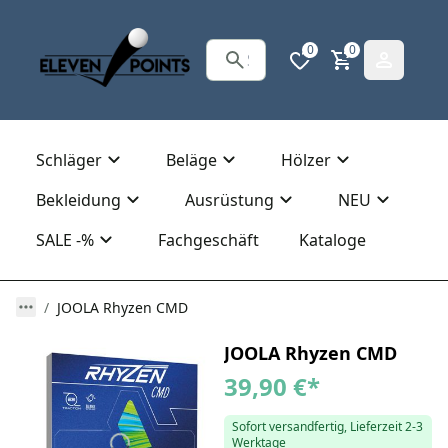
0
0
Schläger
Beläge
Hölzer
Bekleidung
Ausrüstung
NEU
SALE -%
Fachgeschäft
Kataloge
JOOLA Rhyzen CMD
JOOLA Rhyzen CMD
39,90 €
*
Sofort versandfertig, Lieferzeit 2-3
Werktage