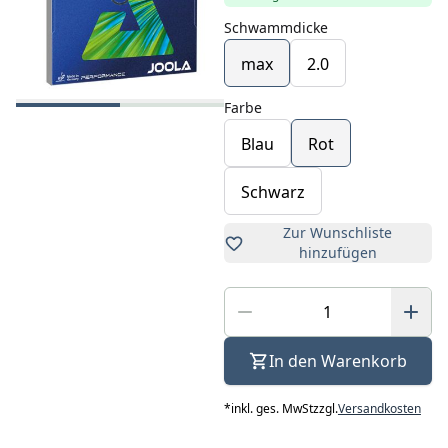
Schwammdicke
max
2.0
Farbe
Blau
Rot
Schwarz
Zur Wunschliste
hinzufügen
In den Warenkorb
*
inkl. ges. MwSt
zzgl.
Versandkosten