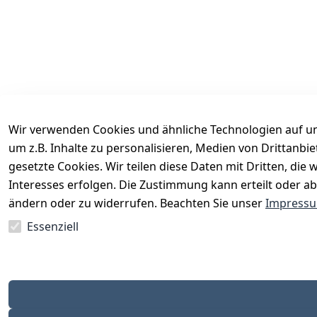
Wir verwenden Cookies und ähnliche Technologien auf un
um z.B. Inhalte zu personalisieren, Medien von Drittanbi
Rechtliches
Services
gesetzte Cookies. Wir teilen diese Daten mit Dritten, di
AGB
Kontakt
Interesses erfolgen. Die Zustimmung kann erteilt oder ab
Impressum
Registrieren
ändern oder zu widerrufen. Beachten Sie unser
Impress
Datenschutzerklärung
Katalog
Essenziell
Barrierefreiheitserklärung
Widerrufsrecht