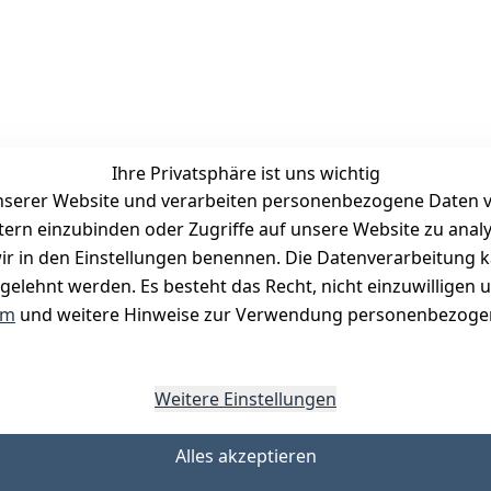
Ihre Privatsphäre ist uns wichtig
serer Website und verarbeiten personenbezogene Daten vo
etern einzubinden oder Zugriffe auf unsere Website zu anal
Zahlungsmöglichkeiten
e wir in den Einstellungen benennen. Die Datenverarbeitung 
Vorkasse
gelehnt werden. Es besteht das Recht, nicht einzuwilligen 
PayPal
um
und weitere Hinweise zur Verwendung personenbezogen
Visa
Mastercard
Weitere Einstellungen
Alles akzeptieren