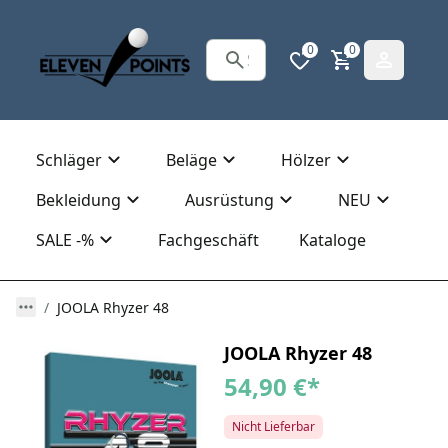
0
0
Schläger
Beläge
Hölzer
Bekleidung
Ausrüstung
NEU
SALE -%
Fachgeschäft
Kataloge
JOOLA Rhyzer 48
JOOLA Rhyzer 48
54,90 €
*
Nicht Lieferbar