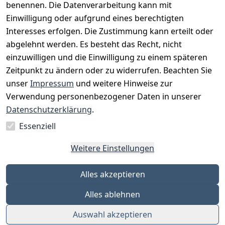
benennen. Die Datenverarbeitung kann mit
Einwilligung oder aufgrund eines berechtigten
Interesses erfolgen. Die Zustimmung kann erteilt oder
Rechtliches
Services
Zahlungsm
Versanddie
abgelehnt werden. Es besteht das Recht, nicht
öglichkeite
nstleister
AGB
Kontakt
n
einzuwilligen und die Einwilligung zu einem späteren
Österreichis
Impressum
Registrieren
Zeitpunkt zu ändern oder zu widerrufen. Beachten Sie
Vorkasse
Post
Datenschutze
Katalog
unser
Impressum
und weitere Hinweise zur
PayPal
rklärung
Verwendung personenbezogener Daten in unserer
Visa
Barrierefreihe
Datenschutzerklärung
.
Mastercard
itserklärung
Essenziell
Widerrufsrec
ht
Weitere Einstellungen
Alles akzeptieren
Alles ablehnen
Auswahl akzeptieren
© Eleven Points GmbH