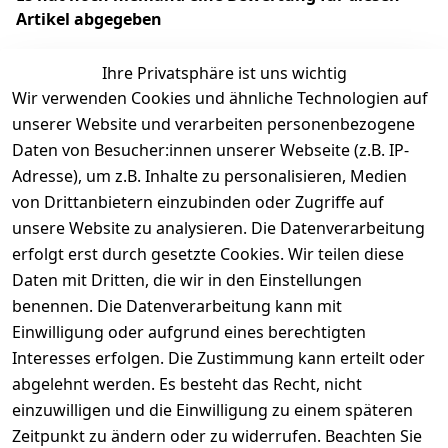
Artikel abgegeben
Ihre Privatsphäre ist uns wichtig
Wir verwenden Cookies und ähnliche Technologien auf
EU-Verantwortliche Person - klicken Sie für Details
unserer Website und verarbeiten personenbezogene
Daten von Besucher:innen unserer Webseite (z.B. IP-
Adresse), um z.B. Inhalte zu personalisieren, Medien
von Drittanbietern einzubinden oder Zugriffe auf
unsere Website zu analysieren. Die Datenverarbeitung
erfolgt erst durch gesetzte Cookies. Wir teilen diese
Daten mit Dritten, die wir in den Einstellungen
benennen. Die Datenverarbeitung kann mit
Einwilligung oder aufgrund eines berechtigten
Interesses erfolgen. Die Zustimmung kann erteilt oder
Rechtliches
Services
Zahlungsm
Versanddie
abgelehnt werden. Es besteht das Recht, nicht
öglichkeite
nstleister
AGB
Kontakt
n
einzuwilligen und die Einwilligung zu einem späteren
Österreichis
Impressum
Registrieren
Zeitpunkt zu ändern oder zu widerrufen. Beachten Sie
Vorkasse
Post