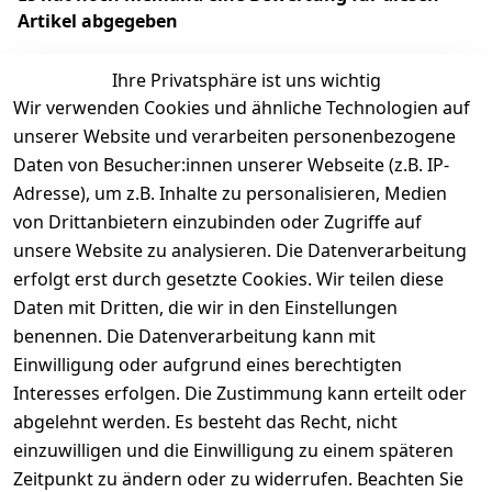
Artikel abgegeben
Ihre Privatsphäre ist uns wichtig
Wir verwenden Cookies und ähnliche Technologien auf
EU-Verantwortliche Person - klicken Sie für Details
unserer Website und verarbeiten personenbezogene
Daten von Besucher:innen unserer Webseite (z.B. IP-
Adresse), um z.B. Inhalte zu personalisieren, Medien
von Drittanbietern einzubinden oder Zugriffe auf
unsere Website zu analysieren. Die Datenverarbeitung
erfolgt erst durch gesetzte Cookies. Wir teilen diese
Daten mit Dritten, die wir in den Einstellungen
benennen. Die Datenverarbeitung kann mit
Einwilligung oder aufgrund eines berechtigten
Interesses erfolgen. Die Zustimmung kann erteilt oder
Rechtliches
Services
Zahlungsm
Versanddie
abgelehnt werden. Es besteht das Recht, nicht
öglichkeite
nstleister
AGB
Kontakt
n
einzuwilligen und die Einwilligung zu einem späteren
Österreichis
Impressum
Registrieren
Zeitpunkt zu ändern oder zu widerrufen. Beachten Sie
Vorkasse
Post