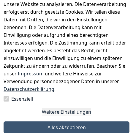
unsere Website zu analysieren. Die Datenverarbeitung
erfolgt erst durch gesetzte Cookies. Wir teilen diese
Daten mit Dritten, die wir in den Einstellungen
benennen. Die Datenverarbeitung kann mit
Einwilligung oder aufgrund eines berechtigten
Interesses erfolgen. Die Zustimmung kann erteilt oder
Rechtliches
Services
Zahlungsm
Versanddie
abgelehnt werden. Es besteht das Recht, nicht
öglichkeite
nstleister
AGB
Kontakt
n
einzuwilligen und die Einwilligung zu einem späteren
Österreichis
Impressum
Registrieren
Zeitpunkt zu ändern oder zu widerrufen. Beachten Sie
Vorkasse
Post
Datenschutze
Katalog
unser
Impressum
und weitere Hinweise zur
PayPal
rklärung
Verwendung personenbezogener Daten in unserer
Visa
Barrierefreihe
Datenschutzerklärung
.
Mastercard
itserklärung
Essenziell
Widerrufsrec
ht
Weitere Einstellungen
Alles akzeptieren