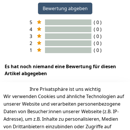
Bewertung abgeben
5
( 0 )
4
( 0 )
3
( 0 )
2
( 0 )
1
( 0 )
Es hat noch niemand eine Bewertung für diesen
Artikel abgegeben
Ihre Privatsphäre ist uns wichtig
Wir verwenden Cookies und ähnliche Technologien auf
EU-Verantwortliche Person - klicken Sie für Details
unserer Website und verarbeiten personenbezogene
Daten von Besucher:innen unserer Webseite (z.B. IP-
Adresse), um z.B. Inhalte zu personalisieren, Medien
von Drittanbietern einzubinden oder Zugriffe auf