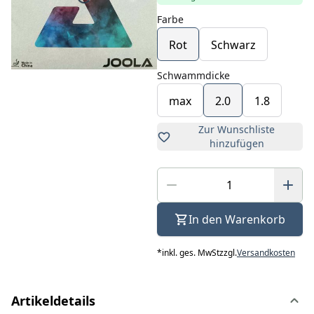
Farbe
Rot
Schwarz
Schwammdicke
max
2.0
1.8
Zur Wunschliste
hinzufügen
In den Warenkorb
*
inkl. ges. MwSt
zzgl.
Versandkosten
Artikeldetails