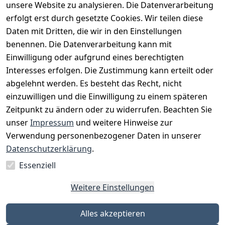
unsere Website zu analysieren. Die Datenverarbeitung
Artikel durchsuchen
erfolgt erst durch gesetzte Cookies. Wir teilen diese
Daten mit Dritten, die wir in den Einstellungen
benennen. Die Datenverarbeitung kann mit
Einwilligung oder aufgrund eines berechtigten
Interesses erfolgen. Die Zustimmung kann erteilt oder
Rechtliches
Services
Zahlungsm
Versanddie
abgelehnt werden. Es besteht das Recht, nicht
öglichkeite
nstleister
AGB
Kontakt
n
einzuwilligen und die Einwilligung zu einem späteren
Österreichis
Impressum
Registrieren
Zeitpunkt zu ändern oder zu widerrufen. Beachten Sie
Vorkasse
Post
Datenschutze
Katalog
unser
Impressum
und weitere Hinweise zur
PayPal
rklärung
Verwendung personenbezogener Daten in unserer
Visa
Barrierefreihe
Datenschutzerklärung
.
Mastercard
itserklärung
Essenziell
Widerrufsrec
Weitere Einstellungen
ht
Alles akzeptieren