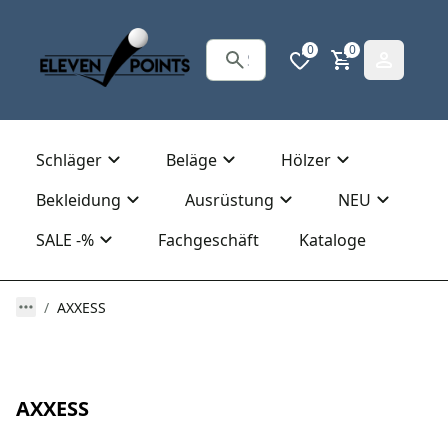
0
0
Schläger
Beläge
Hölzer
Bekleidung
Ausrüstung
NEU
SALE -%
Fachgeschäft
Kataloge
AXXESS
AXXESS