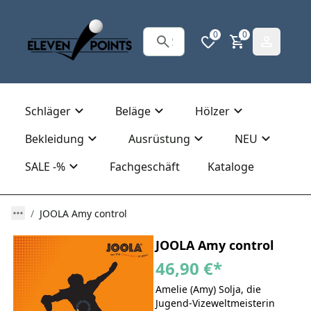
0
0
Schläger
Beläge
Hölzer
Bekleidung
Ausrüstung
NEU
SALE -%
Fachgeschäft
Kataloge
JOOLA Amy control
JOOLA Amy control
46,90 €
*
Amelie (Amy) Solja, die
Jugend-Vizeweltmeisterin