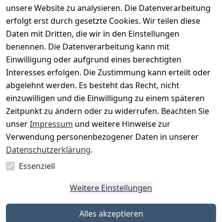
unsere Website zu analysieren. Die Datenverarbeitung
erfolgt erst durch gesetzte Cookies. Wir teilen diese
Daten mit Dritten, die wir in den Einstellungen
benennen. Die Datenverarbeitung kann mit
Einwilligung oder aufgrund eines berechtigten
Interesses erfolgen. Die Zustimmung kann erteilt oder
Rechtliches
Services
Zahlungsm
Versanddie
abgelehnt werden. Es besteht das Recht, nicht
öglichkeite
nstleister
AGB
Kontakt
n
einzuwilligen und die Einwilligung zu einem späteren
Österreichis
Impressum
Registrieren
Zeitpunkt zu ändern oder zu widerrufen. Beachten Sie
Vorkasse
Post
Datenschutze
Katalog
unser
Impressum
und weitere Hinweise zur
PayPal
rklärung
Verwendung personenbezogener Daten in unserer
Visa
Barrierefreihe
Datenschutzerklärung
.
Mastercard
itserklärung
Essenziell
Widerrufsrec
ht
Weitere Einstellungen
Alles akzeptieren