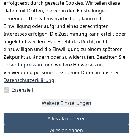
erfolgt erst durch gesetzte Cookies. Wir teilen diese
Daten mit Dritten, die wir in den Einstellungen
benennen. Die Datenverarbeitung kann mit
Einwilligung oder aufgrund eines berechtigten
Interesses erfolgen. Die Zustimmung kann erteilt oder
Rechtliches
Services
Zahlungsm
Versanddie
abgelehnt werden. Es besteht das Recht, nicht
öglichkeite
nstleister
AGB
Kontakt
n
einzuwilligen und die Einwilligung zu einem späteren
Österreichis
Impressum
Registrieren
Zeitpunkt zu ändern oder zu widerrufen. Beachten Sie
Vorkasse
Post
Datenschutze
Katalog
unser
Impressum
und weitere Hinweise zur
PayPal
rklärung
Verwendung personenbezogener Daten in unserer
Visa
Barrierefreihe
Datenschutzerklärung
.
Mastercard
itserklärung
Essenziell
Widerrufsrec
ht
Weitere Einstellungen
Alles akzeptieren
Alles ablehnen