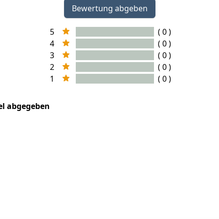
Bewertung abgeben
5
( 0 )
4
( 0 )
3
( 0 )
2
( 0 )
1
( 0 )
kel abgegeben