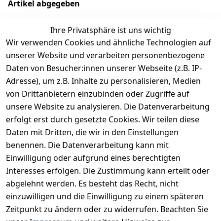
Artikel abgegeben
Ihre Privatsphäre ist uns wichtig
Wir verwenden Cookies und ähnliche Technologien auf
EU-Verantwortliche Person - klicken Sie für Details
unserer Website und verarbeiten personenbezogene
Daten von Besucher:innen unserer Webseite (z.B. IP-
Adresse), um z.B. Inhalte zu personalisieren, Medien
von Drittanbietern einzubinden oder Zugriffe auf
unsere Website zu analysieren. Die Datenverarbeitung
erfolgt erst durch gesetzte Cookies. Wir teilen diese
Daten mit Dritten, die wir in den Einstellungen
benennen. Die Datenverarbeitung kann mit
Einwilligung oder aufgrund eines berechtigten
Interesses erfolgen. Die Zustimmung kann erteilt oder
Rechtliches
Services
Zahlungsm
Versanddie
abgelehnt werden. Es besteht das Recht, nicht
öglichkeite
nstleister
AGB
Kontakt
n
einzuwilligen und die Einwilligung zu einem späteren
Österreichis
Impressum
Registrieren
Zeitpunkt zu ändern oder zu widerrufen. Beachten Sie
Vorkasse
Post
Datenschutze
Katalog