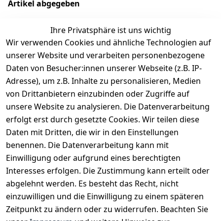
Artikel abgegeben
Ihre Privatsphäre ist uns wichtig
Wir verwenden Cookies und ähnliche Technologien auf
EU-Verantwortliche Person - klicken Sie für Details
unserer Website und verarbeiten personenbezogene
Daten von Besucher:innen unserer Webseite (z.B. IP-
Adresse), um z.B. Inhalte zu personalisieren, Medien
von Drittanbietern einzubinden oder Zugriffe auf
unsere Website zu analysieren. Die Datenverarbeitung
erfolgt erst durch gesetzte Cookies. Wir teilen diese
Daten mit Dritten, die wir in den Einstellungen
benennen. Die Datenverarbeitung kann mit
Einwilligung oder aufgrund eines berechtigten
Interesses erfolgen. Die Zustimmung kann erteilt oder
Rechtliches
Services
Zahlungsm
Versanddie
abgelehnt werden. Es besteht das Recht, nicht
öglichkeite
nstleister
AGB
Kontakt
n
einzuwilligen und die Einwilligung zu einem späteren
Österreichis
Impressum
Registrieren
Zeitpunkt zu ändern oder zu widerrufen. Beachten Sie
Vorkasse
Post
Datenschutze
Katalog