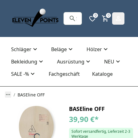
0
0
Schläger
Beläge
Hölzer
Bekleidung
Ausrüstung
NEU
SALE -%
Fachgeschäft
Kataloge
BASEline OFF
BASEline OFF
39,90 €
*
Sofort versandfertig, Lieferzeit 2-3
Werktage