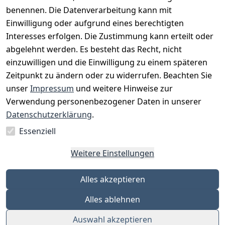
benennen. Die Datenverarbeitung kann mit
Einwilligung oder aufgrund eines berechtigten
Interesses erfolgen. Die Zustimmung kann erteilt oder
Rechtliches
Services
Zahlungsm
Versanddie
abgelehnt werden. Es besteht das Recht, nicht
öglichkeite
nstleister
AGB
Kontakt
n
einzuwilligen und die Einwilligung zu einem späteren
Österreichis
Impressum
Registrieren
Zeitpunkt zu ändern oder zu widerrufen. Beachten Sie
Vorkasse
Post
Datenschutze
Katalog
unser
Impressum
und weitere Hinweise zur
PayPal
rklärung
Verwendung personenbezogener Daten in unserer
Visa
Barrierefreihe
Datenschutzerklärung
.
Mastercard
itserklärung
Essenziell
Widerrufsrec
ht
Weitere Einstellungen
Alles akzeptieren
Alles ablehnen
Auswahl akzeptieren
© Eleven Points GmbH