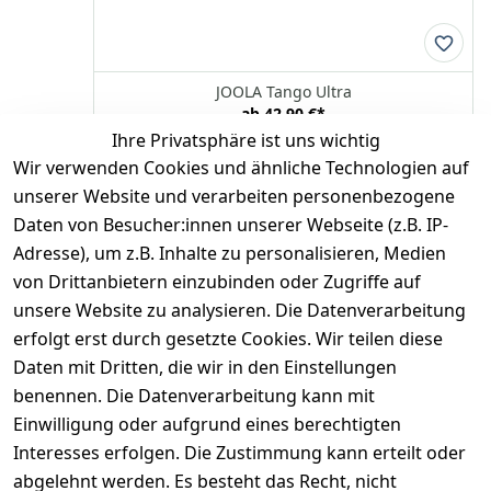
JOOLA Tango Ultra
ab
42,90 €
*
Ihre Privatsphäre ist uns wichtig
Optionen anzeigen
Wir verwenden Cookies und ähnliche Technologien auf
JOOLA
unserer Website und verarbeiten personenbezogene
Daten von Besucher:innen unserer Webseite (z.B. IP-
Adresse), um z.B. Inhalte zu personalisieren, Medien
*
inkl. ges. MwSt
zzgl.
Versandkosten
von Drittanbietern einzubinden oder Zugriffe auf
unsere Website zu analysieren. Die Datenverarbeitung
1
erfolgt erst durch gesetzte Cookies. Wir teilen diese
Daten mit Dritten, die wir in den Einstellungen
benennen. Die Datenverarbeitung kann mit
Einwilligung oder aufgrund eines berechtigten
Interesses erfolgen. Die Zustimmung kann erteilt oder
Rechtliches
Services
Zahlungsm
Versanddie
abgelehnt werden. Es besteht das Recht, nicht
öglichkeite
nstleister